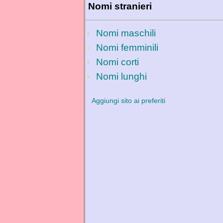
Nomi stranieri
Nomi maschili
Nomi femminili
Nomi corti
Nomi lunghi
Aggiungi sito ai preferiti