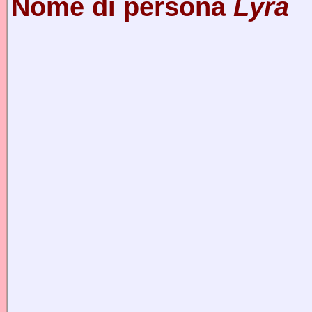
Nome di persona
Lyra