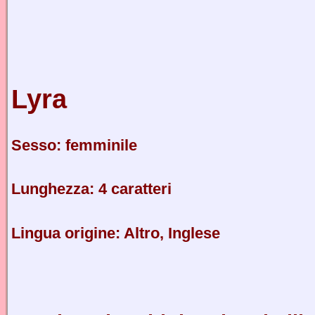
Lyra
Sesso: femminile
Lunghezza: 4 caratteri
Lingua origine: Altro, Inglese