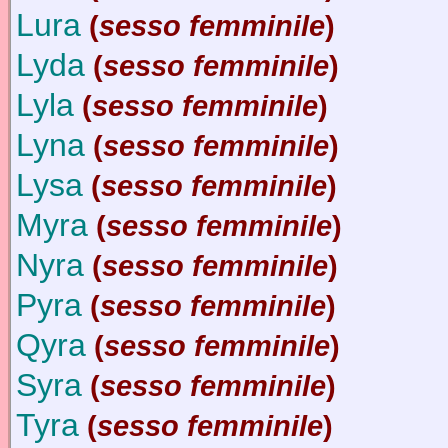
Lura
(
sesso femminile
)
Lyda
(
sesso femminile
)
Lyla
(
sesso femminile
)
Lyna
(
sesso femminile
)
Lysa
(
sesso femminile
)
Myra
(
sesso femminile
)
Nyra
(
sesso femminile
)
Pyra
(
sesso femminile
)
Qyra
(
sesso femminile
)
Syra
(
sesso femminile
)
Tyra
(
sesso femminile
)