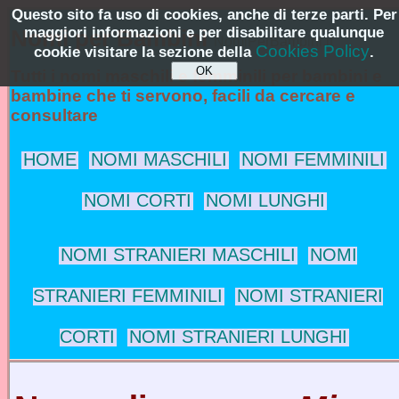
Questo sito fa uso di cookies, anche di terze parti. Per
maggiori informazioni e per disabilitare qualunque
Nomi per Bambini
NomiPerBambini.it
Cookies Policy
cookie visitare la sezione della
.
Tutti i nomi maschili e femminili per bambini e
bambine che ti servono, facili da cercare e
consultare
HOME
NOMI MASCHILI
NOMI FEMMINILI
NOMI CORTI
NOMI LUNGHI
NOMI STRANIERI MASCHILI
NOMI
STRANIERI FEMMINILI
NOMI STRANIERI
CORTI
NOMI STRANIERI LUNGHI