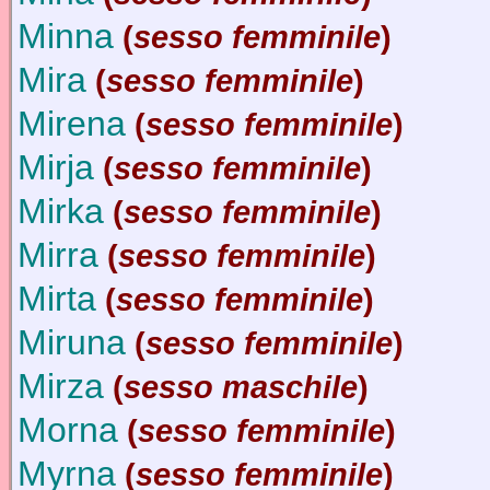
Minna
(
sesso femminile
)
Mira
(
sesso femminile
)
Mirena
(
sesso femminile
)
Mirja
(
sesso femminile
)
Mirka
(
sesso femminile
)
Mirra
(
sesso femminile
)
Mirta
(
sesso femminile
)
Miruna
(
sesso femminile
)
Mirza
(
sesso maschile
)
Morna
(
sesso femminile
)
Myrna
(
sesso femminile
)