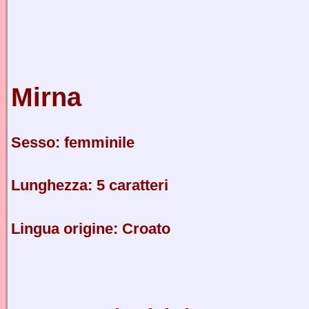
Mirna
Sesso: femminile
Lunghezza: 5 caratteri
Lingua origine: Croato