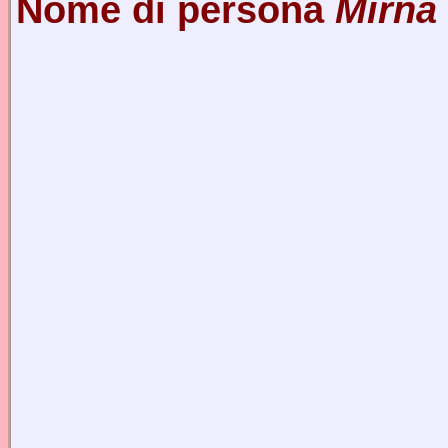
Nome di persona
Mirna