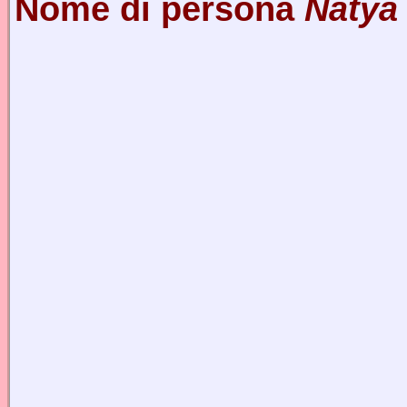
Nome di persona
Natya