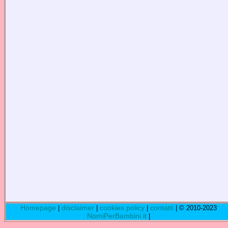
Homepage
disclaimer
cookies policy
contatti
|
|
|
| © 2010-2023
NomiPerBambini.it
|