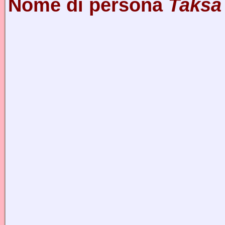
Nome di persona
Taksa