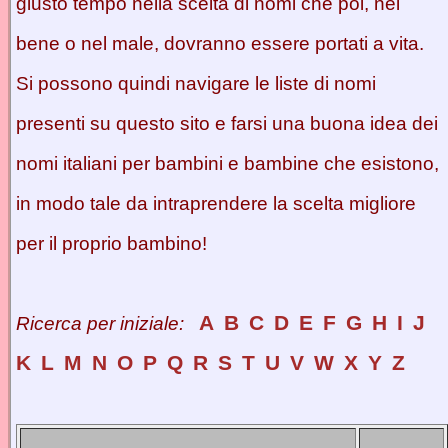
giusto tempo nella scelta di nomi che poi, nel
bene o nel male, dovranno essere portati a vita.
Si possono quindi navigare le liste di nomi
presenti su questo sito e farsi una buona idea dei
nomi italiani per bambini e bambine che esistono,
in modo tale da intraprendere la scelta migliore
per il proprio bambino!
A
B
C
D
E
F
G
H
I
J
Ricerca per iniziale:
K
L
M
N
O
P
Q
R
S
T
U
V
W
X
Y
Z