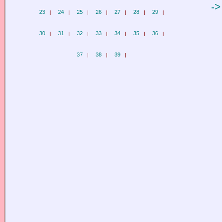
->
23
24
25
26
27
28
29
|
|
|
|
|
|
|
30
31
32
33
34
35
36
|
|
|
|
|
|
|
37
38
39
|
|
|