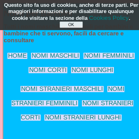
Questo sito fa uso di cookies, anche di terze parti. Per
maggiori informazioni e per disabilitare qualunque
Nomi per Bambini
NomiPerBambini.it
Cookies Policy
cookie visitare la sezione della
.
Tutti i nomi maschili e femminili per bambini e
bambine che ti servono, facili da cercare e
consultare
HOME
NOMI MASCHILI
NOMI FEMMINILI
NOMI CORTI
NOMI LUNGHI
NOMI STRANIERI MASCHILI
NOMI
STRANIERI FEMMINILI
NOMI STRANIERI
CORTI
NOMI STRANIERI LUNGHI